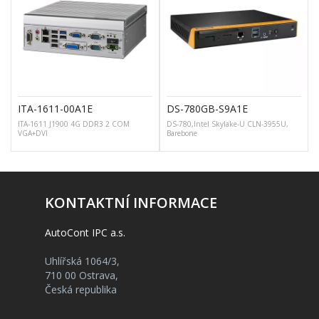
ITA-1611-00A1E
DS-780GB-S9A1E
ITA-1611 J1900 4G DDR3 2 COM
DS-780,Intel Skylake-U CLN-3955U,
VGA+DVI
Barebone
KONTAKTNÍ INFORMACE
AutoCont IPC a.s.
Uhlířská 1064/3,
710 00 Ostrava,
Česká republika