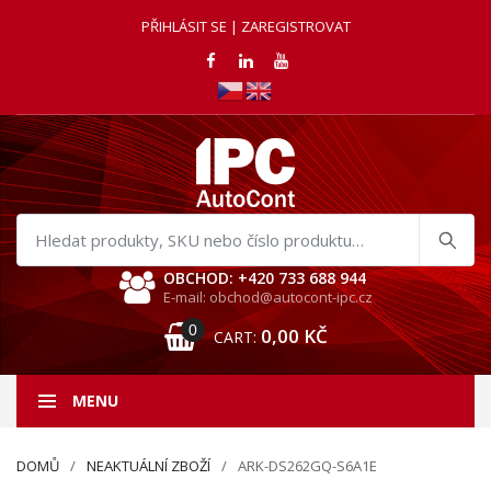
PŘIHLÁSIT SE | ZAREGISTROVAT
Hledat
produkty
OBCHOD: +420 733 688 944
E-mail: obchod@autocont-ipc.cz
0
0,00
KČ
CART:
MENU
DOMŮ
NEAKTUÁLNÍ ZBOŽÍ
ARK-DS262GQ-S6A1E