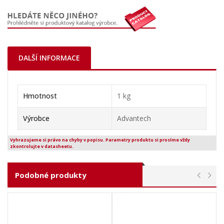
DALŠÍ INFORMACE
Hmotnost
1 kg
Výrobce
Advantech
Vyhrazujeme si právo na chyby v popisu. Parametry produktu si prosíme vždy
zkontrolujte v datasheetu.
Podobné produkty