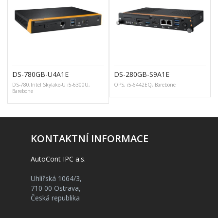
DS-780GB-U4A1E
DS-280GB-S9A1E
DS-780,Intel Skylake-U i5-6300U,
OPS, i5-6442EQ, Barebone
Barebone
KONTAKTNÍ INFORMACE
AutoCont IPC a.s.
Uhlířská 1064/3,
710 00 Ostrava,
Česká republika