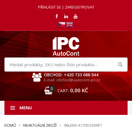
PŘIHLÁSIT SE | ZAREGISTROVAT
Hledat
produkty
OBCHOD: +420 733 688 944
E-mail: obchod@autocont-ipc.cz
0
0,00
KČ
CART:
MENU
DOMŮ
NEAKTUÁLNÍ ZBOŽÍ
96LEDK-A170SX35NF1