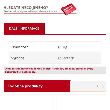
DALŠÍ INFORMACE
Hmotnost
1,8 kg
Výrobce
Advantech
Vyhrazujeme si právo na chyby v popisu. Parametry produktu si prosíme vždy
zkontrolujte v datasheetu.
Podobné produkty