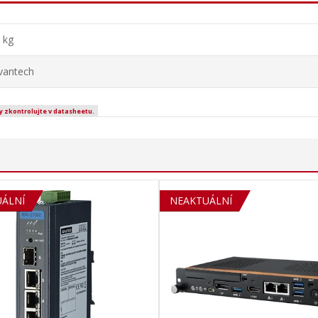
 kg
vantech
y zkontrolujte v datasheetu.
OUT
ÁLNÍ
SOLD OUT
NEAKTUÁLNÍ