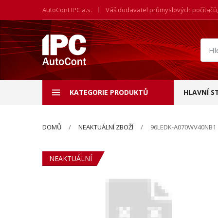
AutoCont IPC a.s.
Váš dodavatel průmyslových počítačů
Hled
prod
KATEGORIE PRODUKTŮ
HLAVNÍ S
DOMŮ
NEAKTUÁLNÍ ZBOŽÍ
96LEDK-A070WV40NB1
NEAKTUÁLNÍ