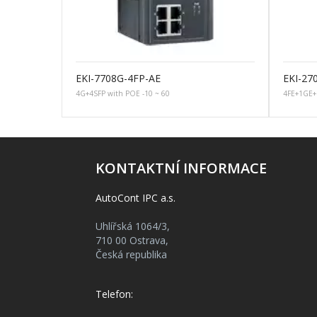
EKI-7708G-4FP-AE
EKI-27
4G+4SFP with POE -10 ~ 60
4FE+1GE+
KONTAKTNÍ INFORMACE
AutoCont IPC a.s.
Uhlířská 1064/3,
710 00 Ostrava,
Česká republika
Telefon: