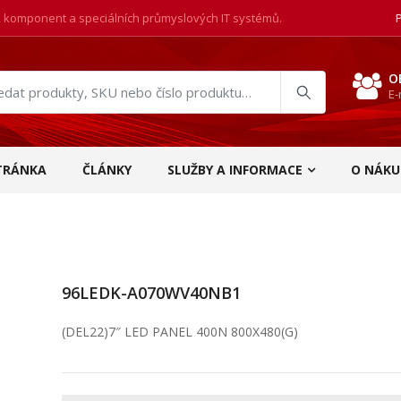
, komponent a speciálních průmyslových IT systémů.
O
E-
at
ukty
TRÁNKA
ČLÁNKY
SLUŽBY A INFORMACE
O NÁKU
96LEDK-A070WV40NB1
(DEL22)7″ LED PANEL 400N 800X480(G)