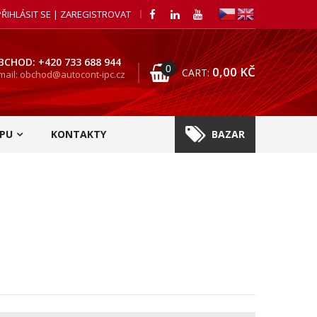
PŘIHLÁSIT SE | ZAREGISTROVAT
BCHOD: +420 733 688 944
0
0,00
KČ
CART:
mail: obchod@autocont-ipc.cz
PU
KONTAKTY
BAZAR