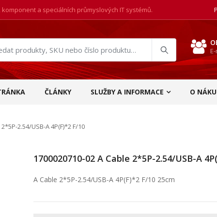
, komponent a speciálních průmyslových IT systémů.
O
E-
at
ukty
TRÁNKA
ČLÁNKY
SLUŽBY A INFORMACE
O NÁKU
2*5P-2.54/USB-A 4P(F)*2 F/10
1700020710-02 A Cable 2*5P-2.54/USB-A 4P(
A Cable 2*5P-2.54/USB-A 4P(F)*2 F/10 25cm