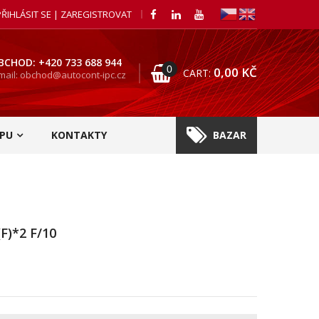
PŘIHLÁSIT SE | ZAREGISTROVAT
BCHOD: +420 733 688 944
0
0,00
KČ
CART:
mail: obchod@autocont-ipc.cz
PU
KONTAKTY
BAZAR
F)*2 F/10