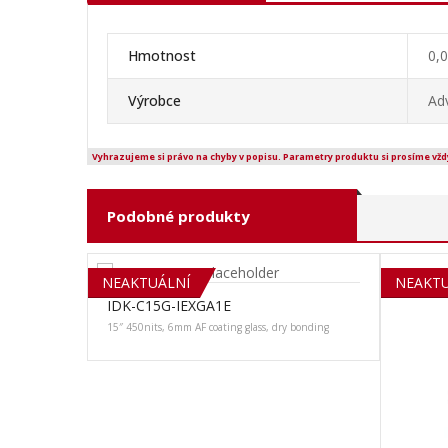
Hmotnost
0,
Výrobce
Ad
Vyhrazujeme si právo na chyby v popisu. Parametry produktu si prosíme vžd
Podobné produkty
NEAKTUÁLNÍ
SOLD 
NEAKTU
IDK-C15G-IEXGA1E
15″ 450nits, 6mm AF coating glass, dry bonding