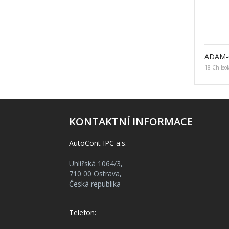
ADAM-
18-Ch Iso
KONTAKTNÍ INFORMACE
AutoCont IPC a.s.
Uhlířská 1064/3,
710 00 Ostrava,
Česká republika
Telefon: