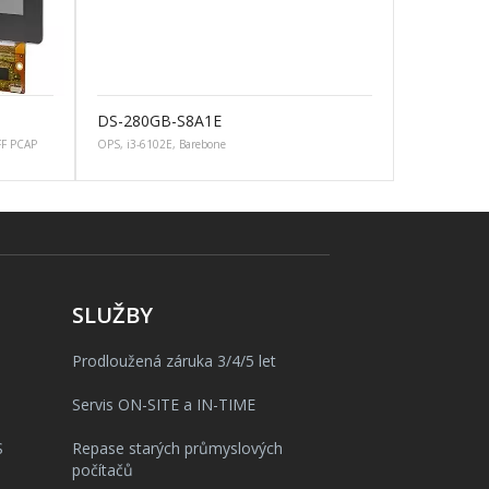
DS-280GB-S8A1E
FF PCAP
OPS, i3-6102E, Barebone
SLUŽBY
Prodloužená záruka 3/4/5 let
Servis ON-SITE a IN-TIME
S
Repase starých průmyslových
počítačů