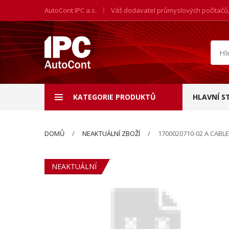
AutoCont IPC a.s.
Váš dodavatel průmyslových počítačů
Hled
prod
KATEGORIE PRODUKTŮ
HLAVNÍ S
DOMŮ
NEAKTUÁLNÍ ZBOŽÍ
1700020710-02 A CABLE 
NEAKTUÁLNÍ