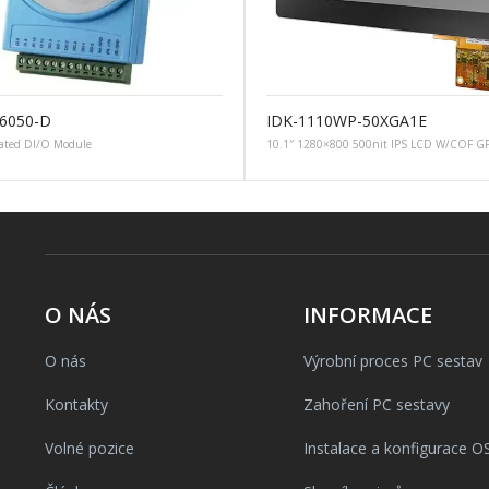
6050-D
IDK-1110WP-50XGA1E
lated DI/O Module
10.1″ 1280×800 500nit IPS LCD W/COF G
O NÁS
INFORMACE
O nás
Výrobní proces PC sestav
Kontakty
Zahoření PC sestavy
Volné pozice
Instalace a konfigurace O