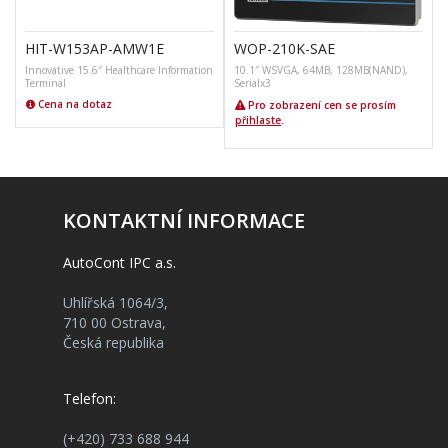
HIT-W153AP-AMW1E
WOP-210K-SAE
Innovative 15.6″ Healthcare Information
10.1″ WSVGA, 64MB, 128MB(NAND),
Terminal
Serialx3
Cena na dotaz
Pro zobrazení cen se prosím
přihlaste
.
KONTAKTNÍ INFORMACE
AutoCont IPC a.s.
Uhlířská 1064/3,
710 00 Ostrava,
Česká republika
Telefon:
(+420) 733 688 944