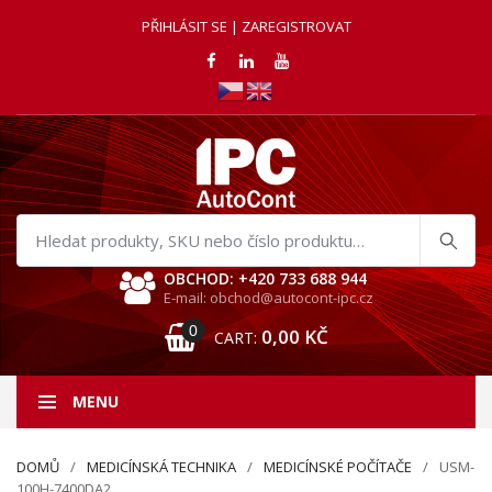
PŘIHLÁSIT SE | ZAREGISTROVAT
Hledat
produkty
OBCHOD: +420 733 688 944
E-mail: obchod@autocont-ipc.cz
0
0,00
KČ
CART:
MENU
DOMŮ
MEDICÍNSKÁ TECHNIKA
MEDICÍNSKÉ POČÍTAČE
USM-
100H-7400DA2