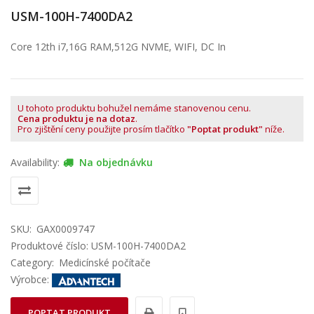
USM-100H-7400DA2
Core 12th i7,16G RAM,512G NVME, WIFI, DC In
U tohoto produktu bohužel nemáme stanovenou cenu.
Cena produktu je na dotaz
.
Pro zjištění ceny použijte prosím tlačítko
"Poptat produkt"
níže.
Availability:
Na objednávku
SKU:
GAX0009747
Produktové číslo: USM-100H-7400DA2
Category:
Medicínské počítače
Výrobce:
POPTAT PRODUKT