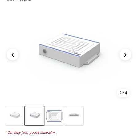
‹
›
2
/ 4