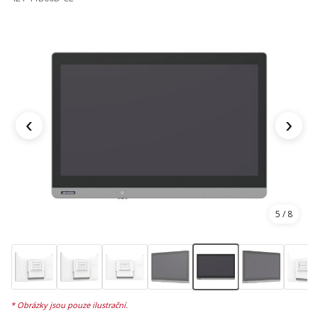
‹
›
5
/ 8