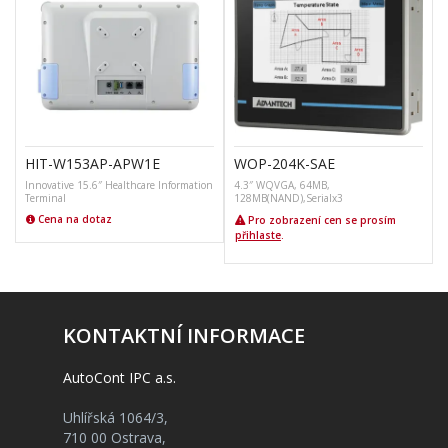
HIT-W153AP-APW1E
WOP-204K-SAE
Innovative 15.6″ Healthcare Information
4.3″ WQVGA, 64MB,
M
Terminal
128MB(NAND),Serialx3
Cena na dotaz
Pro zobrazení cen se prosím
přihlaste
.
KONTAKTNÍ INFORMACE
AutoCont IPC a.s.
Uhlířská 1064/3,
710 00 Ostrava,