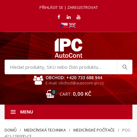
PŘIHLÁSIT SE | ZAREGISTROVAT
Hledat
produkty
OBCHOD: +420 733 688 944
E-mail: obchod@autocont-ipc.cz
0
0,00
KČ
CART:
MENU
DOMŮ
MEDICÍNSKÁ TECHNIKA
MEDICÍNSKÉ POČÍTAČE
POC-
421-11B00D-CE