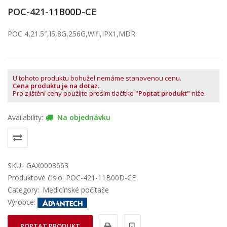
POC-421-11B00D-CE
POC 4,21.5″,I5,8G,256G,Wifi,IPX1,MDR
U tohoto produktu bohužel nemáme stanovenou cenu.
Cena produktu je na dotaz
.
Pro zjištění ceny použijte prosím tlačítko
"Poptat produkt"
níže.
Availability:
Na objednávku
SKU:
GAX0008663
Produktové číslo: POC-421-11B00D-CE
Category:
Medicínské počítače
Výrobce:
POPTAT PRODUKT