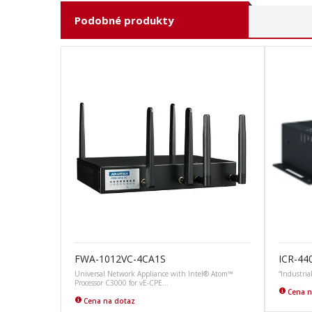
Podobné produkty
FWA-1012VC-4CA1S
ICR-44
Universal Network Appliance with Intel® Atom™
“Industria
Processor C3000 for vE-CPE…
Cena n
Cena na dotaz