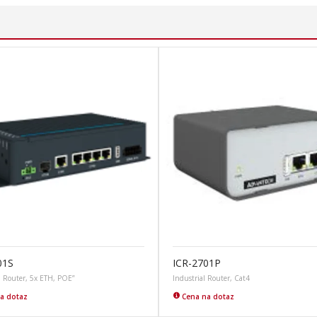
01S
ICR-2701P
l Router, 5x ETH, POE”
Industrial Router, Cat4
a dotaz
Cena na dotaz