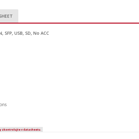
SHEET
N, SFP, USB, SD, No ACC
ions
y zkontrolujte v datasheetu.