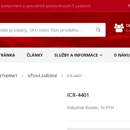
, komponent a speciálních průmyslových IT systémů.
O
E-
at
ukty
TRÁNKA
ČLÁNKY
SLUŽBY A INFORMACE
O NÁKU
ETHERNET
SÍŤOVÁ ZAŘÍZENÍ
ICR-4401
ICR-4401
Industrial Router, 5x ETH