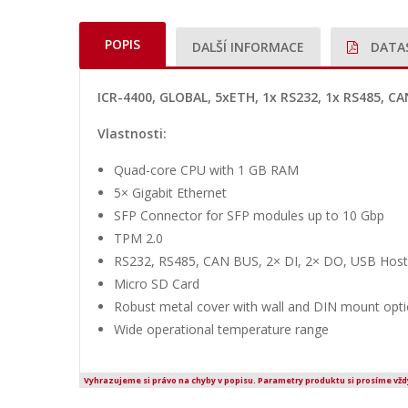
POPIS
DALŠÍ INFORMACE
DATA
ICR-4400, GLOBAL, 5xETH, 1x RS232, 1x RS485, CA
Vlastnosti:
Quad-core CPU with 1 GB RAM
5× Gigabit Ethernet
SFP Connector for SFP modules up to 10 Gbp
TPM 2.0
RS232, RS485, CAN BUS, 2× DI, 2× DO, USB Host
Micro SD Card
Robust metal cover with wall and DIN mount opt
Wide operational temperature range
Vyhrazujeme si právo na chyby v popisu. Parametry produktu si prosíme vžd