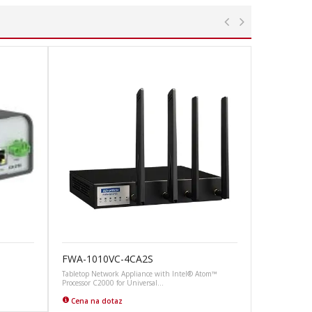
FWA-1010VC-4CA2S
Tabletop Network Appliance with Intel® Atom™
Processor C2000 for Universal…
Cena na dotaz