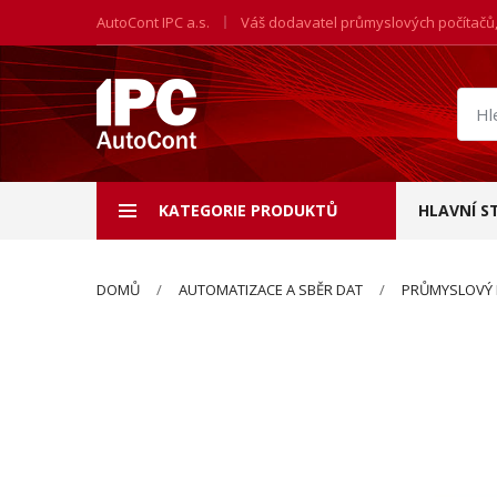
AutoCont IPC a.s.
Váš dodavatel průmyslových počítačů
Hled
prod
KATEGORIE PRODUKTŮ
HLAVNÍ S
DOMŮ
AUTOMATIZACE A SBĚR DAT
PRŮMYSLOVÝ 