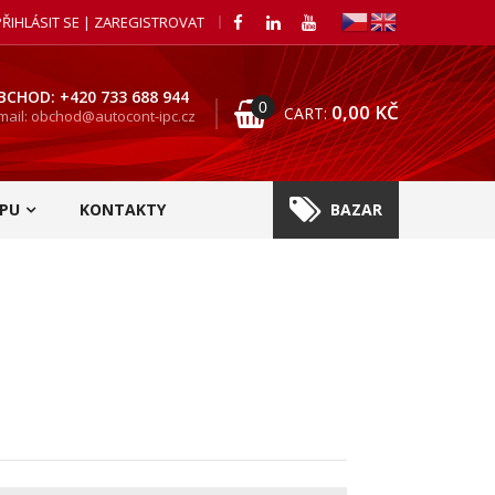
PŘIHLÁSIT SE | ZAREGISTROVAT
BCHOD: +420 733 688 944
0
0,00
KČ
CART:
mail: obchod@autocont-ipc.cz
PU
KONTAKTY
BAZAR