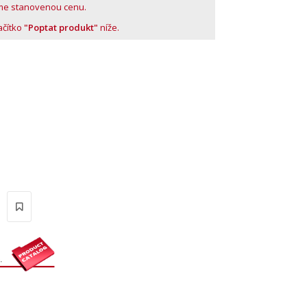
me stanovenou cenu.
lačítko
"Poptat produkt"
níže.