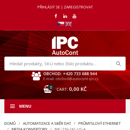
PŘIHLÁSIT SE | ZAREGISTROVAT
Hledat
produkty
OBCHOD: +420 733 688 944
E-mail: obchod@autocont-ipc.cz
0
0,00
KČ
CART:
MENU
DOMŮ
AUTOMATIZACE A SBĚR DAT
PRŮMYSLOVÝ ETHERNET
MEDIA KONVERTORY
IMC-716-2AC-US-A