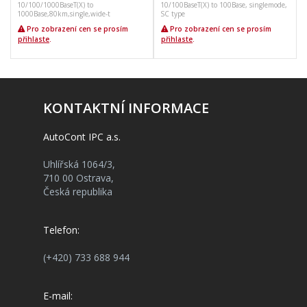
10/100/1000BaseT(X) to
10/100BaseT(X) to 100Base, singlemode,
1
1000Base,80km,single,wide-t
SC type
S
Pro zobrazení cen se prosím
Pro zobrazení cen se prosím
přihlaste
.
přihlaste
.
KONTAKTNÍ INFORMACE
AutoCont IPC a.s.
Uhlířská 1064/3,
710 00 Ostrava,
Česká republika
Telefon:
(+420) 733 688 944
E-mail: