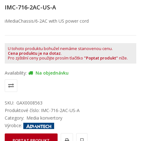
IMC-716-2AC-US-A
iMediaChassis/6-2AC with US power cord
U tohoto produktu bohužel nemáme stanovenou cenu.
Cena produktu je na dotaz
.
Pro zjištění ceny použijte prosím tlačítko
"Poptat produkt"
níže.
Availability:
Na objednávku
SKU:
GAX0008563
Produktové číslo: IMC-716-2AC-US-A
Category:
Media konvertory
Výrobce:
POPTAT PRODUKT