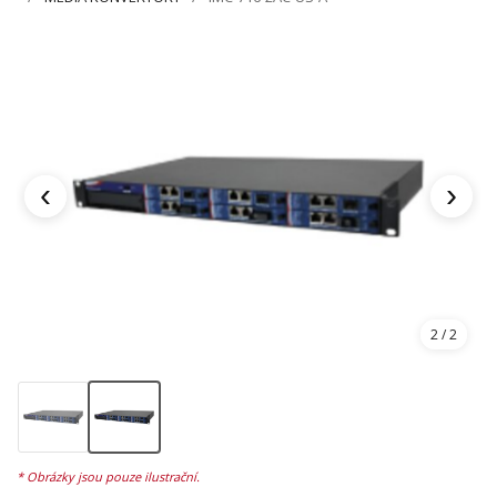
‹
›
2
/ 2