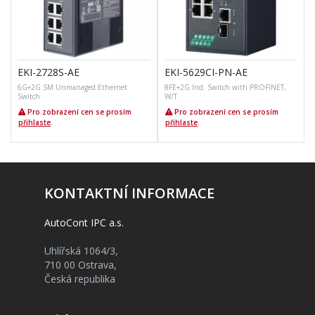
EKI-2728S-AE
EKI-5629CI-PN-AE
6G+2G SM Unmanaged Ethernet
8FE+2G Ind. Switch with PROFINET,
Switch
W/T.
E
Pro zobrazení cen se prosím
Pro zobrazení cen se prosím
přihlaste
.
přihlaste
.
KONTAKTNÍ INFORMACE
AutoCont IPC a.s.
Uhlířská 1064/3,
710 00 Ostrava,
Česká republika