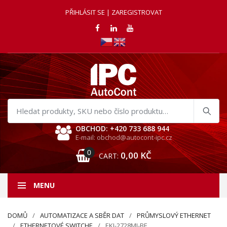
PŘIHLÁSIT SE | ZAREGISTROVAT
Hledat
produkty
OBCHOD: +420 733 688 944
E-mail: obchod@autocont-ipc.cz
0
0,00
KČ
CART:
MENU
DOMŮ
AUTOMATIZACE A SBĚR DAT
PRŮMYSLOVÝ ETHERNET
ETHERNETOVÉ SWITCHE
EKI-2728MI-BE