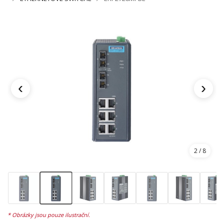
‹
›
2
/ 8