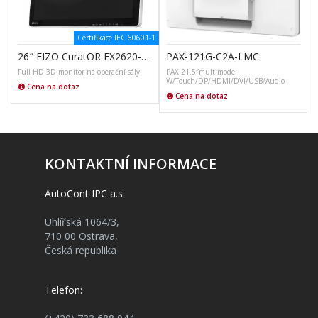
Certifikace IEC 60601-1
26″ EIZO CuratOR EX2620-3D
PAX-121G-C2A-LMC
Full HD 3D monitor na operační sály
PAX 21.5″multimode
W/Touch/DP/HDMI/DVI/USB/Audio
Cena na dotaz
Cena na dotaz
KONTAKTNÍ INFORMACE
AutoCont IPC a.s.
Uhlířská 1064/3,
710 00 Ostrava,
Česká republika
Telefon: