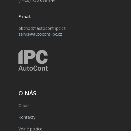
(+420) 733 688 944
E-mail:
obchod@autocont-ipc.cz
servis@autocont-ipc.cz
O NÁS
O nás
Kontakty
Volné pozice