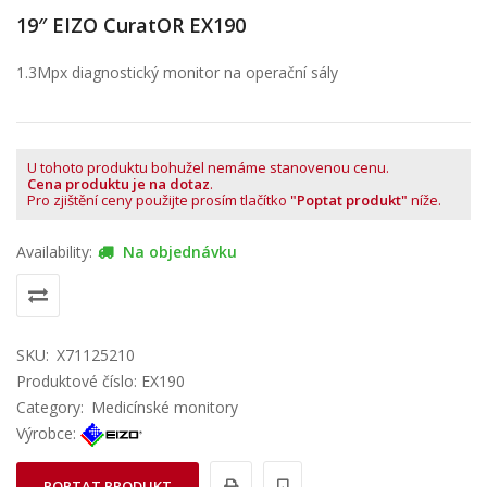
19″ EIZO CuratOR EX190
1.3Mpx diagnostický monitor na operační sály
U tohoto produktu bohužel nemáme stanovenou cenu.
Cena produktu je na dotaz
.
Pro zjištění ceny použijte prosím tlačítko
"Poptat produkt"
níže.
Availability:
Na objednávku
SKU:
X71125210
Produktové číslo: EX190
Category:
Medicínské monitory
Výrobce:
POPTAT PRODUKT