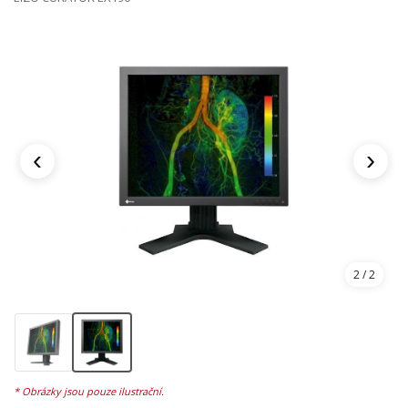
‹
›
1
/ 2