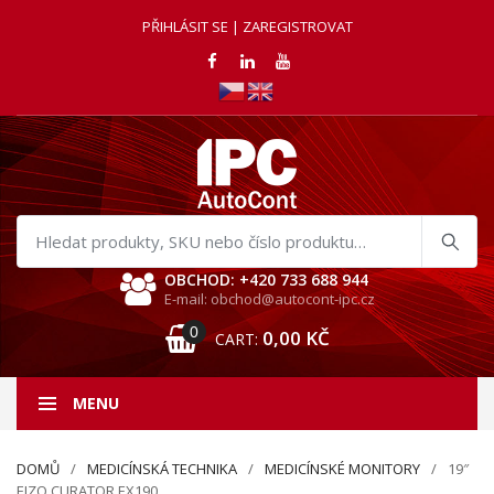
PŘIHLÁSIT SE | ZAREGISTROVAT
Hledat
produkty
OBCHOD: +420 733 688 944
E-mail: obchod@autocont-ipc.cz
0
0,00
KČ
CART:
MENU
DOMŮ
MEDICÍNSKÁ TECHNIKA
MEDICÍNSKÉ MONITORY
19″
EIZO CURATOR EX190