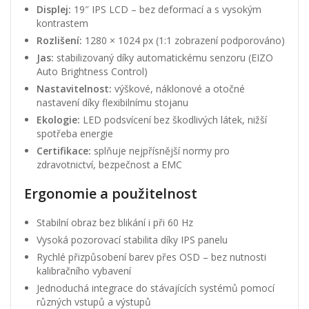
Displej:
19″ IPS LCD – bez deformací a s vysokým
kontrastem
Rozlišení:
1280 × 1024 px (1:1 zobrazení podporováno)
Jas:
stabilizovaný díky automatickému senzoru (EIZO
Auto Brightness Control)
Nastavitelnost:
výškové, náklonové a otočné
nastavení díky flexibilnímu stojanu
Ekologie:
LED podsvícení bez škodlivých látek, nižší
spotřeba energie
Certifikace:
splňuje nejpřísnější normy pro
zdravotnictví, bezpečnost a EMC
Ergonomie a použitelnost
Stabilní obraz bez blikání i při 60 Hz
Vysoká pozorovací stabilita díky IPS panelu
Rychlé přizpůsobení barev přes OSD – bez nutnosti
kalibračního vybavení
Jednoduchá integrace do stávajících systémů pomocí
různých vstupů a výstupů